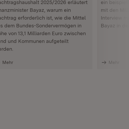
chtragshaushalt 2025/2026 erläutert
ein beispie
nanzminister Bayaz, warum ein
mit den Mil
chtrag erforderlich ist, wie die Mittel
Interview m
us dem Bundes-Sondervermögen in
Bayaz in de
he von 13,1 Milliarden Euro zwischen
nd und Kommunen aufgeteilt
rden.
Mehr
Mehr