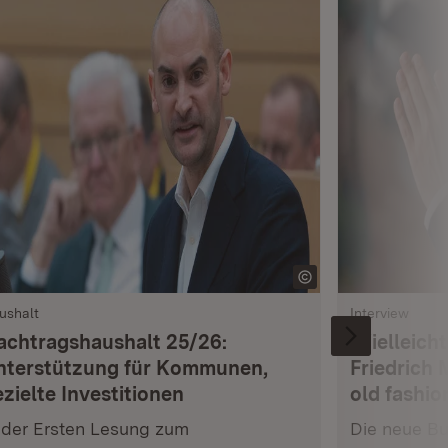
ushalt
Interview
achtragshaushalt 25/26:
„Vielleich
nterstützung für Kommunen,
Friedrich 
zielte Investitionen
old fashio
 der Ersten Lesung zum
Die neue Bu