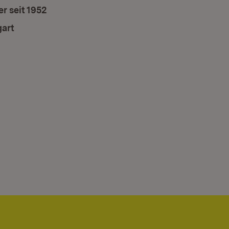
r seit 1952
gart