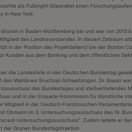
brachte als Fulbright-Stipendiat einen Forschungsaufen
ty in New York.
n Grünen in Baden-Württemberg bei und war von 2013 b
Mitglied des Landesvorstandes. In diesem Zeitraum arb
etzt in der Position des Projektleiters) bei der Boston C
ür Kunden aus dem Banking und dem öffentlichen Sekt
ber die Landesliste in den Deutschen Bundestag gewäh
21 den Wahlkreis Bruchsal-Schwetzingen. Dr. Bayaz war
anzausschuss des Bundestages und stellvertretendes Mi
uss und in der Enquete-Kommission für Künstliche Inte
 Mitglied in der Deutsch-Französischen Parlamentari
d Obmann im 3. Untersuchungsausschuss des 19. Bun
recard-Untersuchungsausschuss". Zudem leitete er de
at der Grünen Bundestagsfraktion.