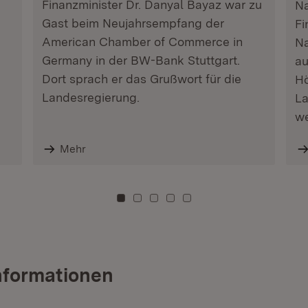
Finanzminister Dr. Danyal Bayaz war zu
Na
Gast beim Neujahrsempfang der
Fi
American Chamber of Commerce in
Na
Germany in der BW-Bank Stuttgart.
a
Dort sprach er das Grußwort für die
Hö
Landesregierung.
La
we
Mehr
Zu Kachel: 0
Zu Kachel: 3
Zu Kachel: 6
Zu Kachel: 9
Zu Kachel: 12
nformationen