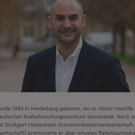
rde 1983 in Heidelberg geboren, wo er Abitur machte
Deutschen Krebsforschungszentrum absolvierte. Nach 
tät Stuttgart-Hohenheim (Kommunikationswissenschaft u
irtschaft) promovierte er über privates Beteiligungskap