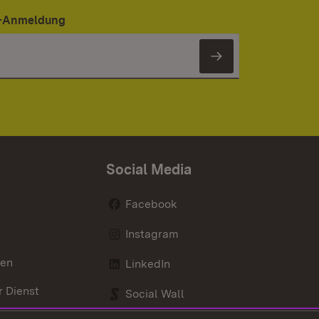
er-Anmeldung
Newsletter 
Social Media
Facebook
Instagram
nen
LinkedIn
r Dienst
Social Wall