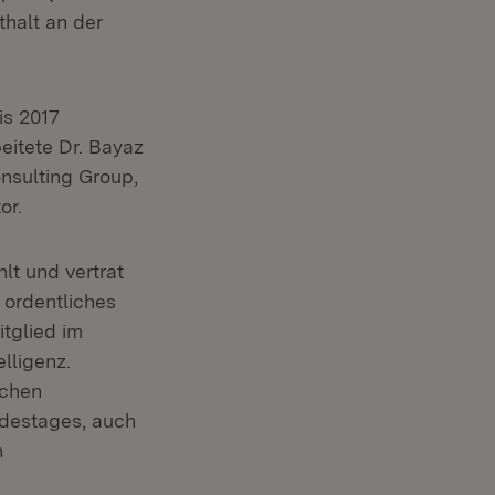
thalt an der
is 2017
eitete Dr. Bayaz
onsulting Group,
or.
lt und vertrat
 ordentliches
tglied im
lligenz.
schen
destages, auch
n