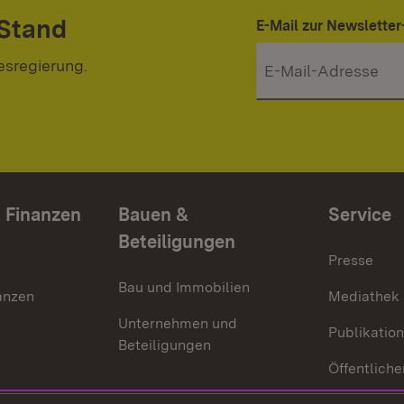
 Stand
E-Mail zur Newslett
esregierung.
 Finanzen
Bauen &
Service
Beteiligungen
Presse
Bau und Immobilien
anzen
Mediathek
Unternehmen und
Publikatio
Beteiligungen
Öffentliche