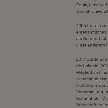
Equity) und ver
Cornell Universi
2005 trat er de
ehrenamtliches 
als Berater (zul
unter anderem f
2017 wurde er ü
dort bis Mai 20
Mitglied im Fin
Haushaltsaussch
Außerdem war er
Versammlung un
bekannt als "Wi
Wirtschaftsbeir