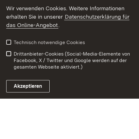
TikTok
Wir verwenden Cookies. Weitere Informationen
erhalten Sie in unserer
Datenschutzerklärung für
Youtube
das Online-Angebot
.
Zum 
Technisch notwendige Cookies
Kontakt
Datenschutz
Drittanbieter-Cookies (Social-Media-Elemente von
Benutzungshinweise
Erklärung zur
Facebook, X / Twitter und Google werden auf der
Barrierefreiheit
gesamten Webseite aktiviert.)
Impressum
Cookies
Akzeptieren
Link zum Landesportal