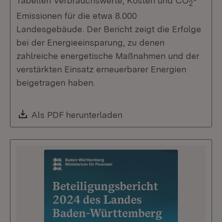
Tabellen Verbrauchswerte, Kosten und CO
-
2
Emissionen für die etwa 8.000
Landesgebäude. Der Bericht zeigt die Erfolge
bei der Energieeinsparung, zu denen
zahlreiche energetische Maßnahmen und der
verstärkten Einsatz erneuerbarer Energien
beigetragen haben.
Download:
Als PDF herunterladen
(Öffnet in neuem Fenste