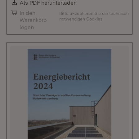
Download:
Als PDF herunterladen
(Öffnet in neuem Fenste
In den
Bitte akzeptieren Sie die technisch
notwendigen Cookies
Warenkorb
legen