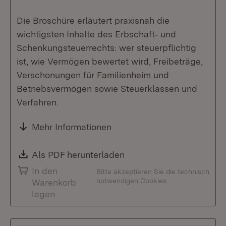
Die Broschüre erläutert praxisnah die
wichtigsten Inhalte des Erbschaft‑ und
Schenkungsteuerrechts: wer steuerpflichtig
ist, wie Vermögen bewertet wird, Freibeträge,
Verschonungen für Familienheim und
Betriebsvermögen sowie Steuerklassen und
Verfahren.
Mehr Informationen
Download:
Als PDF herunterladen
(Öffnet in neuem Fenste
In den
Bitte akzeptieren Sie die technisch
notwendigen Cookies
Warenkorb
legen