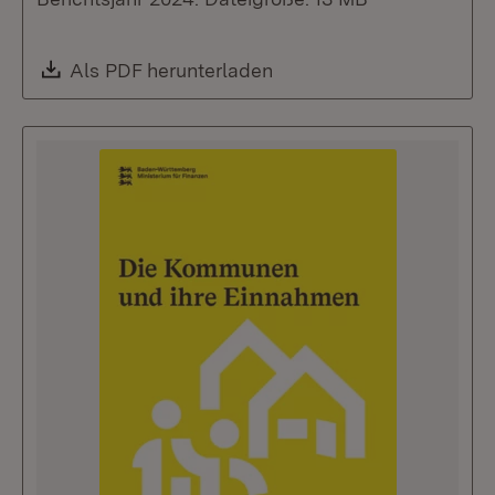
Download:
Als PDF herunterladen
(Öffnet in neuem Fenste