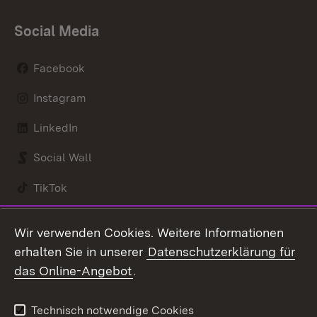
Social Media
Facebook
Instagram
LinkedIn
Social Wall
TikTok
Youtube
Wir verwenden Cookies. Weitere Informationen
erhalten Sie in unserer
Datenschutzerklärung für
Zum 
das Online-Angebot
.
Kontakt
Datenschutz
Benutzungshinweise
Erklärung zur
Technisch notwendige Cookies
Barrierefreiheit