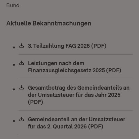
Bund.
Aktuelle Bekanntmachungen
Download:
3. Teilzahlung FAG 2026 (PDF)
(Öffnet in n
Download:
Leistungen nach dem
Finanzausgleichsgesetz 2025 (PDF)
(Öffne
Download:
Gesamtbetrag des Gemeindeanteils an
der Umsatzsteuer für das Jahr 2025
(PDF)
(Öffnet in neuem Fenster)
Download:
Gemeindeanteil an der Umsatzsteuer
für das 2. Quartal 2026 (PDF)
(Öffnet in ne