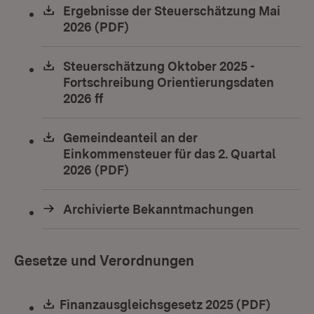
Download:
Ergebnisse der Steuerschätzung Mai
2026 (PDF)
(Öffnet in neuem Fenster)
Download:
Steuerschätzung Oktober 2025 -
Fortschreibung Orientierungsdaten
2026 ff
(Öffnet in neuem Fenster)
Download:
Gemeindeanteil an der
Einkommensteuer für das 2. Quartal
2026 (PDF)
(Öffnet in neuem Fenster)
Archivierte Bekanntmachungen
Gesetze und Verordnungen
Download:
Finanzausgleichsgesetz 2025 (PDF)
(Öffnet