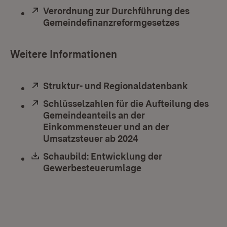
Extern:
Verordnung zur Durchführung des
Gemeindefinanzreformgesetzes
(Öffnet in
Weitere Informationen
Extern:
Struktur- und Regionaldatenbank
(Öffnet 
Extern:
Schlüsselzahlen für die Aufteilung des
Gemeindeanteils an der
Einkommensteuer und an der
Umsatzsteuer ab 2024
(Öffnet in neuem Fen
Download:
Schaubild: Entwicklung der
Gewerbesteuerumlage
(Öffnet in neuem Fe