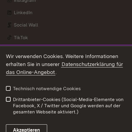
Instagram
LinkedIn
Social Wall
TikTok
Youtube
Wir verwenden Cookies. Weitere Informationen
erhalten Sie in unserer
Datenschutzerklärung für
Zum 
das Online-Angebot
.
Kontakt
Datenschutz
Benutzungshinweise
Erklärung zur
Technisch notwendige Cookies
Barrierefreiheit
Drittanbieter-Cookies (Social-Media-Elemente von
Impressum
Cookies
Facebook, X / Twitter und Google werden auf der
gesamten Webseite aktiviert.)
Akzeptieren