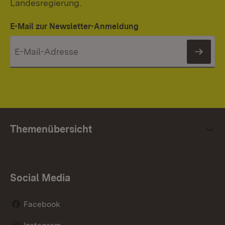
Landesregierung.
E-Mail zur Newsletter-Anmeldung
News
Themenübersicht
Social Media
Facebook