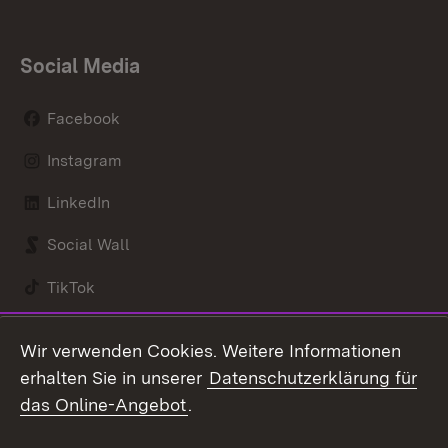
Social Media
Facebook
Instagram
LinkedIn
Social Wall
TikTok
Youtube
Wir verwenden Cookies. Weitere Informationen
erhalten Sie in unserer
Datenschutzerklärung für
Zum 
das Online-Angebot
.
Kontakt
Datenschutz
Benutzungshinweise
Erklärung zur