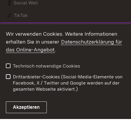
Social Wall
TikTok
Youtube
Wir verwenden Cookies. Weitere Informationen
erhalten Sie in unserer
Datenschutzerklärung für
Zum 
das Online-Angebot
.
Kontakt
Datenschutz
Benutzungshinweise
Erklärung zur
Technisch notwendige Cookies
Barrierefreiheit
Drittanbieter-Cookies (Social-Media-Elemente von
Impressum
Cookies
Facebook, X / Twitter und Google werden auf der
gesamten Webseite aktiviert.)
Akzeptieren
Link zum Landesportal