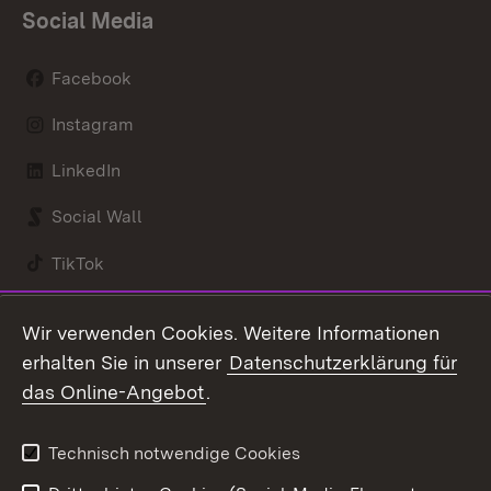
Social Media
Facebook
Instagram
LinkedIn
Social Wall
TikTok
Youtube
Wir verwenden Cookies. Weitere Informationen
erhalten Sie in unserer
Datenschutzerklärung für
Zum 
das Online-Angebot
.
Kontakt
Datenschutz
Benutzungshinweise
Erklärung zur
Technisch notwendige Cookies
Barrierefreiheit