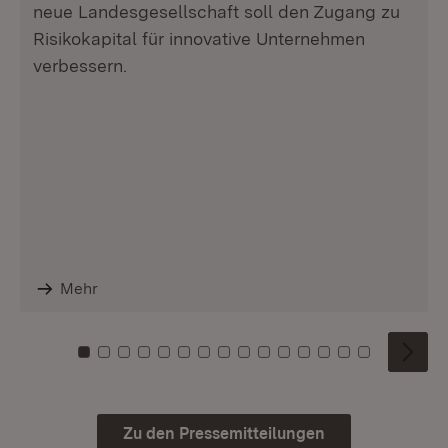
neue Landesgesellschaft soll den Zugang zu
Risikokapital für innovative Unternehmen
verbessern.
Mehr
Zu Kachel: 0
Zu Kachel: 1
Zu Kachel: 2
Zu Kachel: 3
Zu Kachel: 4
Zu Kachel: 5
Zu Kachel: 6
Zu Kachel: 7
Zu Kachel: 8
Zu Kachel: 9
Zu Kachel: 10
Zu Kachel: 11
Zu Kachel: 12
Zu Kachel: 1
Zu Kachel
Zu den Pressemitteilungen