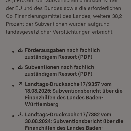
54,1 Prozent der Subventionen umfassen Mittel
der EU und des Bundes sowie die erforderlichen
Co-Finanzierungsmittel des Landes, weitere 38,2
Prozent der Subventionen wurden aufgrund
landesgesetzlicher Verpflichtungen erbracht.
Download:
Förderausgaben nach fachlich
zuständigem Ressort (PDF)
(Öffnet in neue
Download:
Subventionen nach fachlich
zuständigem Ressort (PDF)
(Öffnet in neue
Extern:
Landtags-Drucksache 17/9357 vom
18.08.2025: Subventionsbericht über die
Finanzhilfen des Landes Baden-
Württemberg
(Öffnet in neuem Fenster)
Download:
Landtags-Drucksache 17/7382 vom
30.08.2024: Subventionsbericht über die
Finanzhilfen des Landes Baden-