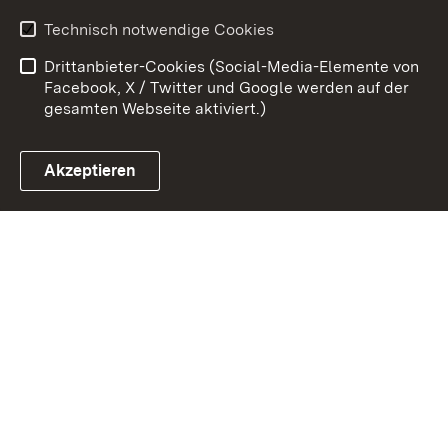
Benutzungshinweise
Erklärung zur
Technisch notwendige Cookies
Barrierefreiheit
Drittanbieter-Cookies (Social-Media-Elemente von
Impressum
Cookies
Facebook, X / Twitter und Google werden auf der
gesamten Webseite aktiviert.)
Akzeptieren
Link zum Landesportal