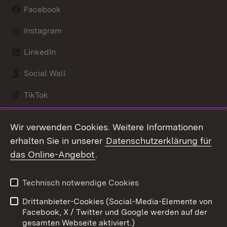
Facebook
Instagram
LinkedIn
Social Wall
TikTok
Youtube
Wir verwenden Cookies. Weitere Informationen
erhalten Sie in unserer
Datenschutzerklärung für
Zum 
das Online-Angebot
.
Kontakt
Datenschutz
Benutzungshinweise
Erklärung zur
Technisch notwendige Cookies
Barrierefreiheit
Drittanbieter-Cookies (Social-Media-Elemente von
Impressum
Cookies
Facebook, X / Twitter und Google werden auf der
gesamten Webseite aktiviert.)