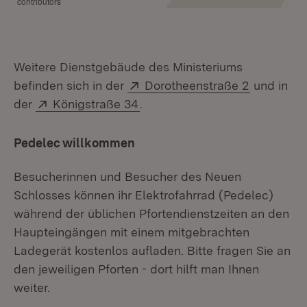
contributors
Weitere Dienstgebäude des Ministeriums
Extern:
(Öffnet in
befinden sich in der
Dorotheenstraße 2
und in
Extern:
(Öffnet in neuem Fenster)
der
Königstraße 34
.
Pedelec willkommen
Besucherinnen und Besucher des Neuen
Schlosses können ihr Elektrofahrrad (Pedelec)
während der üblichen Pfortendienstzeiten an den
Haupteingängen mit einem mitgebrachten
Ladegerät kostenlos aufladen. Bitte fragen Sie an
den jeweiligen Pforten - dort hilft man Ihnen
weiter.