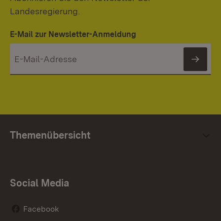
Landesregierung.
E-Mail zur Newsletter-Anmeldung
News
Themenübersicht
Social Media
Facebook