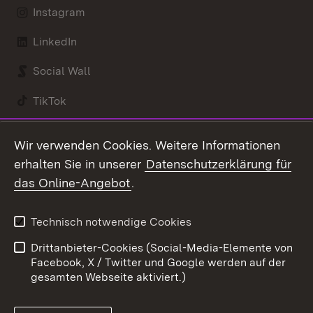
Instagram
LinkedIn
Social Wall
TikTok
Youtube
Wir verwenden Cookies. Weitere Informationen
erhalten Sie in unserer
Datenschutzerklärung für
Zum 
das Online-Angebot
.
Kontakt
Datenschutz
Benutzungshinweise
Erklärung zur
Technisch notwendige Cookies
Barrierefreiheit
Drittanbieter-Cookies (Social-Media-Elemente von
Impressum
Cookies
Facebook, X / Twitter und Google werden auf der
gesamten Webseite aktiviert.)