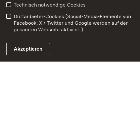
Benutzungshinweise
Erklärung zur
Technisch notwendige Cookies
Barrierefreiheit
Drittanbieter-Cookies (Social-Media-Elemente von
Impressum
Cookies
Facebook, X / Twitter und Google werden auf der
gesamten Webseite aktiviert.)
Akzeptieren
Link zum Landesportal