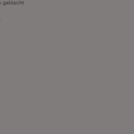
s gelöscht
z