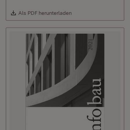
Download:
Als PDF herunterladen
(Öffnet in neuem Fenste