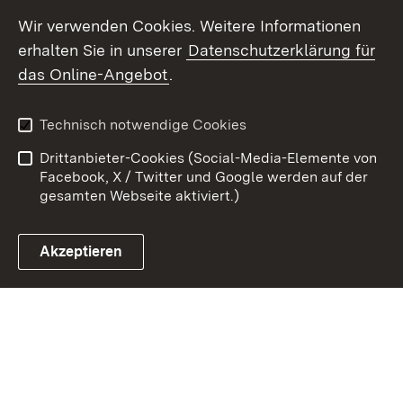
TikTok
Wir verwenden Cookies. Weitere Informationen
erhalten Sie in unserer
Datenschutzerklärung für
Youtube
das Online-Angebot
.
Zum 
Technisch notwendige Cookies
Kontakt
Datenschutz
Drittanbieter-Cookies (Social-Media-Elemente von
Benutzungshinweise
Erklärung zur
Facebook, X / Twitter und Google werden auf der
Barrierefreiheit
gesamten Webseite aktiviert.)
Impressum
Cookies
Akzeptieren
Link zum Landesportal