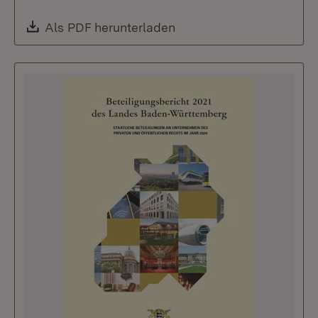
Download:
Als PDF herunterladen
(Öffnet in neuem Fenste