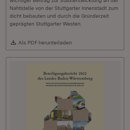
wichtiger Beitrag zur Stadtentwicklung an der
Nahtstelle von der Stuttgarter Innenstadt zum
dicht bebauten und durch die Gründerzeit
geprägten Stuttgarter Westen.
Download:
Als PDF herunterladen
(Öffnet in neuem Fenste