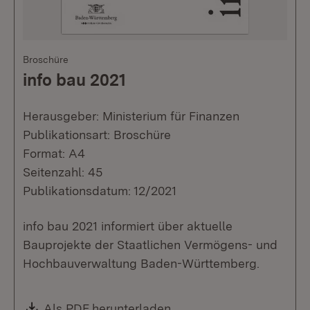
Broschüre
info bau 2021
Herausgeber: Ministerium für Finanzen
Publikationsart: Broschüre
Format: A4
Seitenzahl: 45
Publikationsdatum: 12/2021
info bau 2021 informiert über aktuelle
Bauprojekte der Staatlichen Vermögens- und
Hochbauverwaltung Baden-Württemberg.
Download:
Als PDF herunterladen
(Öffnet in neuem Fenste