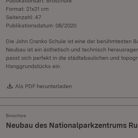
Publikationsart: Broschüre
Format: 21x21 cm
Seitenzahl: 47
Publikationsdatum: 08/2020
Die John Cranko Schule ist eine der berühmtesten Ba
Neubau ist ein ästhetisch und technisch herausrag
passt sich perfekt in die städtebaulichen und topo
Hanggrundstücks ein.
Download:
Als PDF herunterladen
(Öffnet in neuem Fenster)
Broschüre
Neubau des Nationalparkzentrums Ru