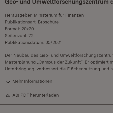
Geo- und Umweltforschungszentrum de
Herausgeber: Ministerium für Finanzen
Publikationsart: Broschüre
Format: 20x20
Seitenzahl: 72
Publikationsdatum: 05/2021
Der Neubau des Geo- und Umweltforschungszentrums 
Masterplanung „Campus der Zukunft“. Er optimiert mit
Unterbringung, verbessert die Flächennutzung und ste
Mehr Informationen
Download:
Als PDF herunterladen
(Öffnet in neuem Fenster)