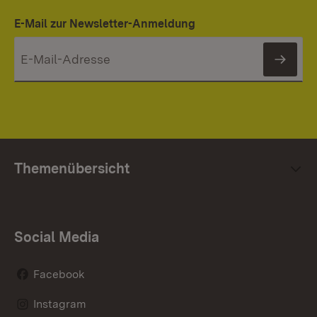
E-Mail zur Newsletter-Anmeldung
News
Themenübersicht
Social Media
Facebook
Instagram