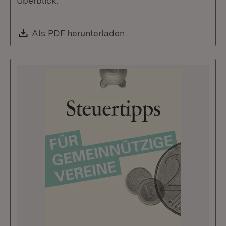
Überblick.
Download:
Als PDF herunterladen
(Öffnet in neuem Fenste