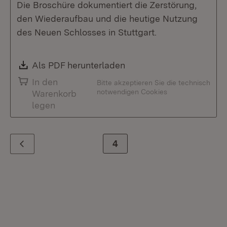
Die Broschüre dokumentiert die Zerstörung,
den Wiederaufbau und die heutige Nutzung
des Neuen Schlosses in Stuttgart.
Download:
Als PDF herunterladen
(Öffnet in neuem Fenste
In den
Bitte akzeptieren Sie die technisch
notwendigen Cookies
Warenkorb
legen
Zur Seite
4
Zurück