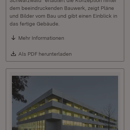
Schwarzwald“ erläutert die Konzeption hinter
dem beeindruckenden Bauwerk, zeigt Pläne
und Bilder vom Bau und gibt einen Einblick in
das fertige Gebäude.
Mehr Informationen
Download:
Als PDF herunterladen
(Öffnet in neuem Fenste