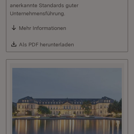
anerkannte Standards guter
Unternehmensführung.
Mehr Informationen
Download:
Als PDF herunterladen
(Öffnet in neuem Fenste