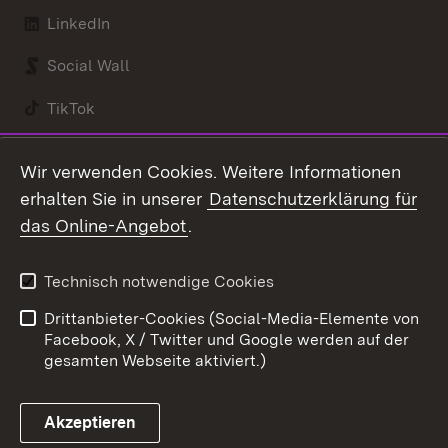
LinkedIn
Social Wall
TikTok
Youtube
Wir verwenden Cookies. Weitere Informationen
erhalten Sie in unserer
Datenschutzerklärung für
Zum 
das Online-Angebot
.
Kontakt
Datenschutz
Benutzungshinweise
Erklärung zur
Technisch notwendige Cookies
Barrierefreiheit
Drittanbieter-Cookies (Social-Media-Elemente von
Impressum
Cookies
Facebook, X / Twitter und Google werden auf der
gesamten Webseite aktiviert.)
Akzeptieren
Link zum Landesportal