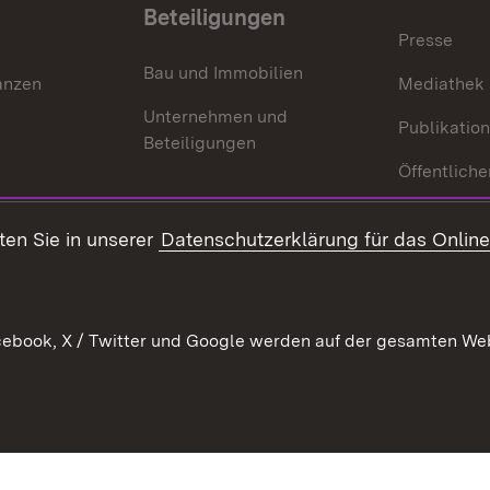
Beteiligungen
Presse
Bau und Immobilien
anzen
Mediathek
Unternehmen und
Publikatio
Beteiligungen
Öffentliche
ten Sie in unserer
Datenschutzerklärung für das Onlin
ebook, X / Twitter und Google werden auf der gesamten Webs
Kontakt
Datenschutz
Benutzungshinweise
Erkläru