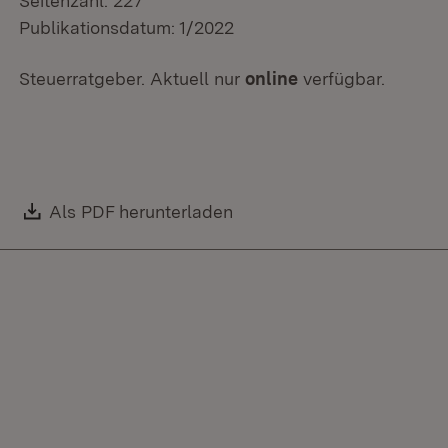
Seitenzahl: 227
Publikationsdatum: 1/2022
Steuerratgeber. Aktuell nur
online
verfügbar.
Download:
Als PDF herunterladen
(Öffnet in neuem Fenster)