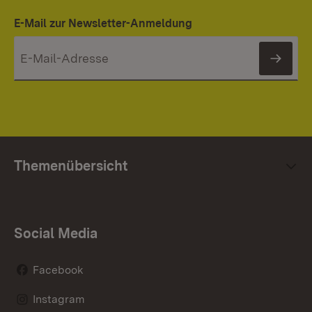
E-Mail zur Newsletter-Anmeldung
News
Themenübersicht
Social Media
Facebook
Instagram