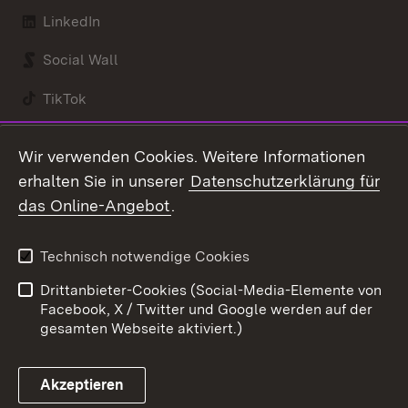
LinkedIn
Social Wall
TikTok
Youtube
Wir verwenden Cookies. Weitere Informationen
erhalten Sie in unserer
Datenschutzerklärung für
Zum 
das Online-Angebot
.
Kontakt
Datenschutz
Benutzungshinweise
Erklärung zur
Technisch notwendige Cookies
Barrierefreiheit
Drittanbieter-Cookies (Social-Media-Elemente von
Impressum
Cookies
Facebook, X / Twitter und Google werden auf der
gesamten Webseite aktiviert.)
Akzeptieren
Link zum Landesportal