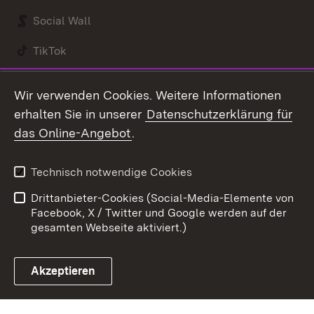
Social Wall
TikTok
Youtube
Wir verwenden Cookies. Weitere Informationen
erhalten Sie in unserer
Datenschutzerklärung für
Zum 
das Online-Angebot
.
Kontakt
Datenschutz
Benutzungshinweise
Erklärung zur
Technisch notwendige Cookies
Barrierefreiheit
Drittanbieter-Cookies (Social-Media-Elemente von
Impressum
Cookies
Facebook, X / Twitter und Google werden auf der
gesamten Webseite aktiviert.)
Akzeptieren
Link zum Landesportal