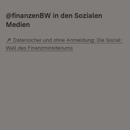
@finanzenBW in den Sozialen
Medien
Extern:
Datensicher und ohne Anmeldung: Die Social-
(Öffnet in neuem Fenste
Wall des Finanzministeriums