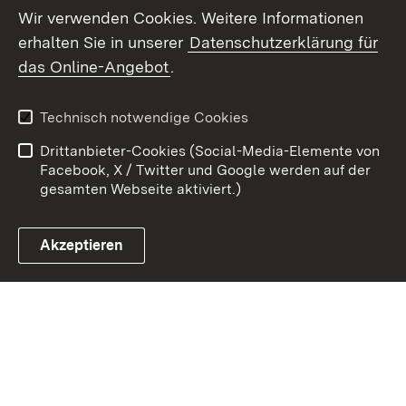
Wir verwenden Cookies. Weitere Informationen
erhalten Sie in unserer
Datenschutzerklärung für
Zum 
das Online-Angebot
.
Kontakt
Datenschutz
Benutzungshinweise
Erklärung zur
Technisch notwendige Cookies
Barrierefreiheit
Drittanbieter-Cookies (Social-Media-Elemente von
Impressum
Cookies
Facebook, X / Twitter und Google werden auf der
gesamten Webseite aktiviert.)
Akzeptieren
Link zum Landesportal