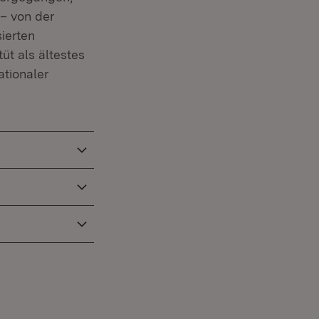
– von der
sierten
üt als ältestes
tionaler