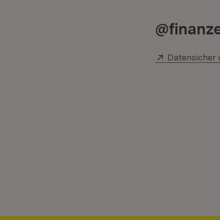
@finanz
Extern:
Datensicher 