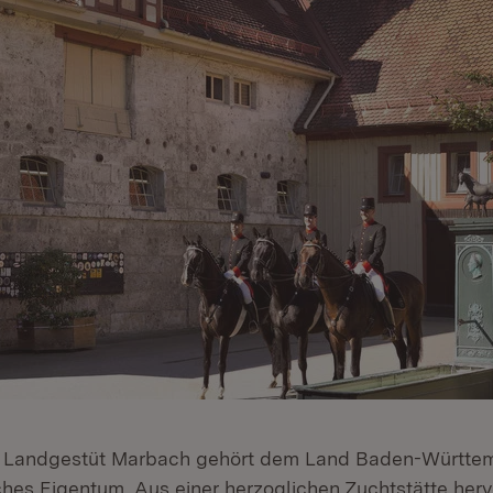
 Landgestüt Marbach gehört dem Land Baden-Württem
liches Eigentum. Aus einer herzoglichen Zuchtstätte he