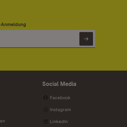
er-Anmeldung
Newsletter 
Social Media
Facebook
Instagram
nen
LinkedIn