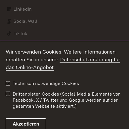
LinkedIn
Social Wall
TikTok
Youtube
Wir verwenden Cookies. Weitere Informationen
erhalten Sie in unserer
Datenschutzerklärung für
Zum 
das Online-Angebot
.
Kontakt
Datenschutz
Benutzungshinweise
Erklärung zur
Technisch notwendige Cookies
Barrierefreiheit
Drittanbieter-Cookies (Social-Media-Elemente von
Impressum
Cookies
Facebook, X / Twitter und Google werden auf der
gesamten Webseite aktiviert.)
Akzeptieren
Link zum Landesportal