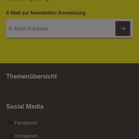
E-Mail zur Newsletter-Anmeldung
News
Themenübersicht
Social Media
Facebook
Instagram