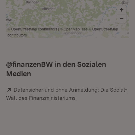
© OpenStreetMap contributors
|
© OpenMapTiles
© OpenStreetMap
contributors
@finanzenBW in den Sozialen
Medien
Extern:
Datensicher und ohne Anmeldung: Die Social-
(Öffnet in neuem Fenste
Wall des Finanzministeriums