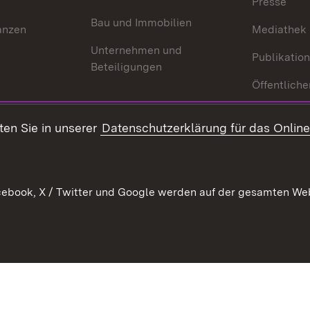
Presse
Bau und Immobilien
anzen
Mediathek
Unternehmen und
Publikatio
Beteiligungen
Öffentliche
ten Sie in unserer
Datenschutzerklärung für das Onlin
ebook, X / Twitter und Google werden auf der gesamten Webs
Kontakt
Datenschutz
Benutzungshinweise
Erkläru