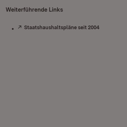
Weiterführende Links
Extern:
Staatshaushaltspläne seit 2004
(Öffnet in 