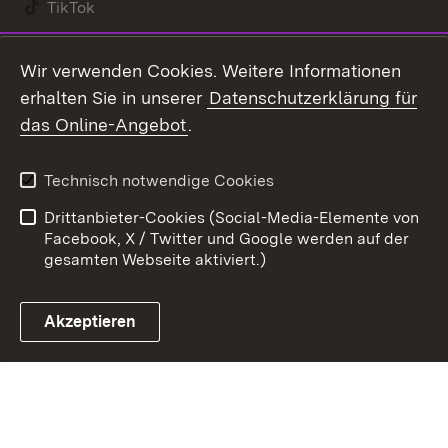
TikTok
Youtube
Wir verwenden Cookies. Weitere Informationen
erhalten Sie in unserer
Datenschutzerklärung für
Zum 
das Online-Angebot
.
Kontakt
Datenschutz
Benutzungshinweise
Erklärung zur
Technisch notwendige Cookies
Barrierefreiheit
Drittanbieter-Cookies (Social-Media-Elemente von
Impressum
Cookies
Facebook, X / Twitter und Google werden auf der
gesamten Webseite aktiviert.)
Akzeptieren
Link zum Landesportal