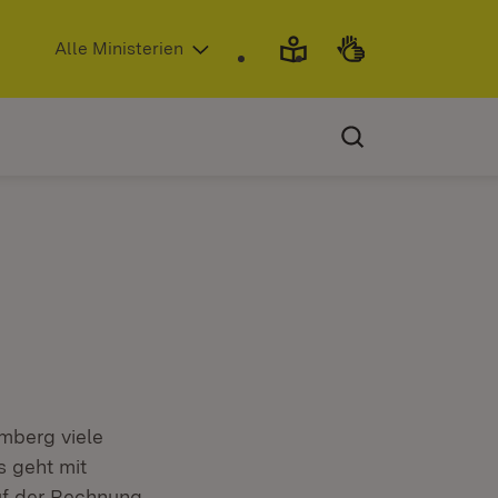
(Öffnet in neuem Fenster)
Alle Ministerien
mberg viele
s geht mit
auf der Rechnung