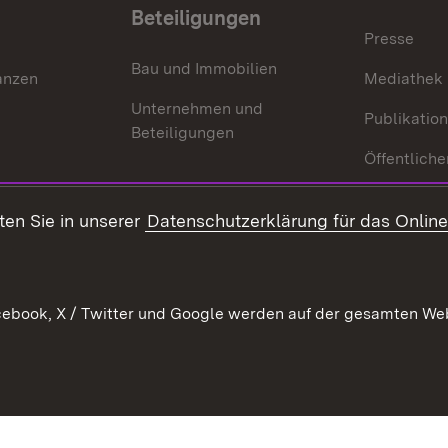
Beteiligungen
Presse
Bau und Immobilien
anzen
Mediathek
Unternehmen und
Publikatio
Beteiligungen
Öffentliche
ten Sie in unserer
Datenschutzerklärung für das Onlin
ebook, X / Twitter und Google werden auf der gesamten Webs
Kontakt
Datenschutz
Benutzungshinweise
Erkläru