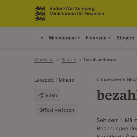
Zum Inhalt springen
Link zur Startseite
Ministerium
Finanzen
Steuern
Startseite
Service
bezahlen-bw.de
Landesweite Beza
Lesezeit: 1 Minute
bezah
Teilen
Text vorlesen
Seit dem 1. Mär
Rechnungen der 
Kreditkarte (Vi