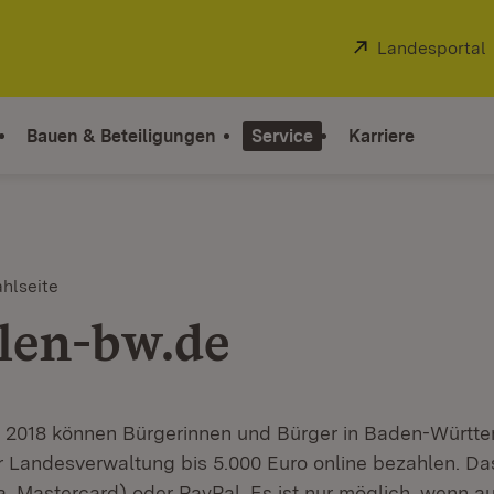
Extern:
Landesportal
Bauen & Beteiligungen
Service
Karriere
hlseite
len-bw.de
z 2018 können Bürgerinnen und Bürger in Baden-Württe
Landesverwaltung bis 5.000 Euro online bezahlen. Da
sa, Mastercard) oder PayPal. Es ist nur möglich, wenn 