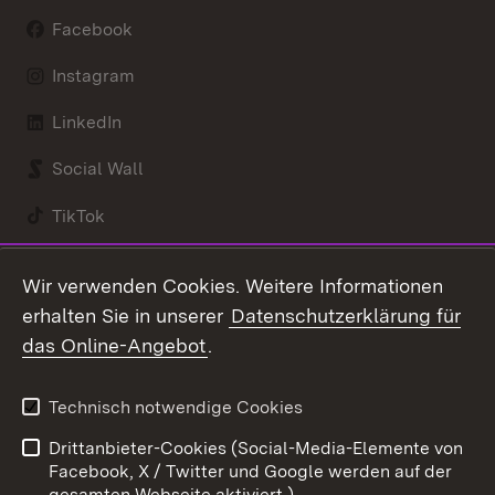
Facebook
Instagram
LinkedIn
Social Wall
TikTok
Youtube
Wir verwenden Cookies. Weitere Informationen
erhalten Sie in unserer
Datenschutzerklärung für
Zum 
das Online-Angebot
.
Kontakt
Datenschutz
Benutzungshinweise
Erklärung zur
Technisch notwendige Cookies
Barrierefreiheit
Drittanbieter-Cookies (Social-Media-Elemente von
Impressum
Cookies
Facebook, X / Twitter und Google werden auf der
gesamten Webseite aktiviert.)