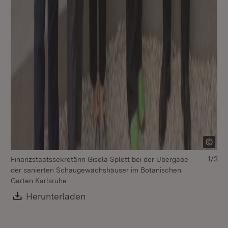
1/3
Finanzstaatssekretärin Gisela Splett bei der Übergabe
der sanierten Schaugewächshäuser im Botanischen
Garten Karlsruhe.
Download:
Herunterladen
(Öffnet in neuem Fenster)