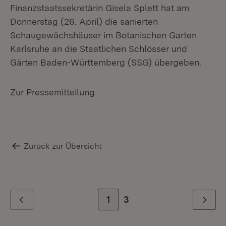
Finanzstaatssekretärin Gisela Splett hat am
Donnerstag (26. April) die sanierten
Schaugewächshäuser im Botanischen Garten
Karlsruhe an die Staatlichen Schlösser und
Gärten Baden-Württemberg (SSG) übergeben.
Zur Pressemitteilung
Zurück zur Übersicht
Zur Seite
1
Zur letzten Seite
3
Zurück
Weiter