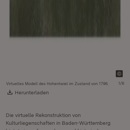
Dr
1/6
Virtuelles Modell des Hohentwiel im Zustand von 1796.
Download:
Herunterladen
(Öffnet in neuem Fenster)
Die virtuelle Rekonstruktion von
Kulturliegenschaften in Baden-Württemberg