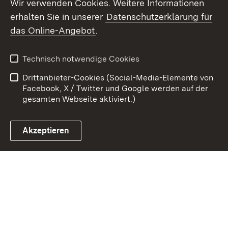
Wir verwenden Cookies. Weitere Informationen
erhalten Sie in unserer
Datenschutzerklärung für
Zum 
das Online-Angebot
.
Kontakt
Datenschutz
Benutzungshinweise
Erklärung zur
Technisch notwendige Cookies
Barrierefreiheit
Drittanbieter-Cookies (Social-Media-Elemente von
Impressum
Cookies
Facebook, X / Twitter und Google werden auf der
gesamten Webseite aktiviert.)
Akzeptieren
Link zum Landesportal