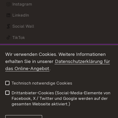
Instagram
LinkedIn
Social Wall
TikTok
Youtube
Wir verwenden Cookies. Weitere Informationen
erhalten Sie in unserer
Datenschutzerklärung für
Zum 
das Online-Angebot
.
Kontakt
Datenschutz
Benutzungshinweise
Erklärung zur
Technisch notwendige Cookies
Barrierefreiheit
Drittanbieter-Cookies (Social-Media-Elemente von
Impressum
Cookies
Facebook, X / Twitter und Google werden auf der
gesamten Webseite aktiviert.)