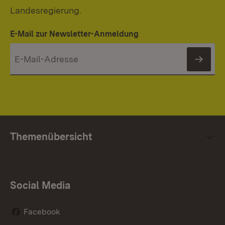
Landesregierung.
E-Mail zur Newsletter-Anmeldung
News
Themenübersicht
Social Media
Facebook