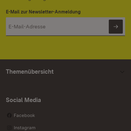
E-Mail zur Newsletter-Anmeldung
News
Themenübersicht
Social Media
Facebook
Instagram