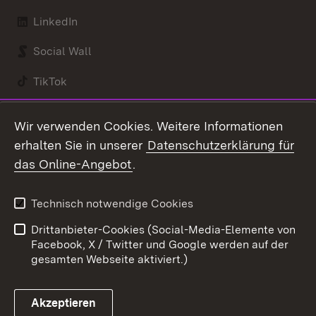
LinkedIn
Social Wall
TikTok
Youtube
Wir verwenden Cookies. Weitere Informationen
erhalten Sie in unserer
Datenschutzerklärung für
Zum 
das Online-Angebot
.
Kontakt
Datenschutz
Benutzungshinweise
Erklärung zur
Technisch notwendige Cookies
Barrierefreiheit
Drittanbieter-Cookies (Social-Media-Elemente von
Impressum
Cookies
Facebook, X / Twitter und Google werden auf der
gesamten Webseite aktiviert.)
Akzeptieren
Link zum Landesportal