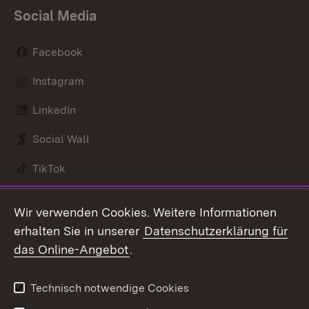
Social Media
Facebook
Instagram
LinkedIn
Social Wall
TikTok
Youtube
Wir verwenden Cookies. Weitere Informationen
erhalten Sie in unserer
Datenschutzerklärung für
Zum 
das Online-Angebot
.
Kontakt
Datenschutz
Benutzungshinweise
Erklärung zur
Technisch notwendige Cookies
Barrierefreiheit