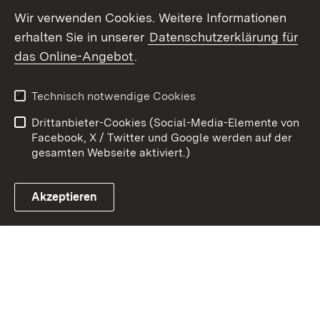
Youtube
Wir verwenden Cookies. Weitere Informationen
erhalten Sie in unserer
Datenschutzerklärung für
Zum 
das Online-Angebot
.
Kontakt
Datenschutz
Benutzungshinweise
Erklärung zur
Technisch notwendige Cookies
Barrierefreiheit
Drittanbieter-Cookies (Social-Media-Elemente von
Impressum
Cookies
Facebook, X / Twitter und Google werden auf der
gesamten Webseite aktiviert.)
Akzeptieren
Link zum Landesportal