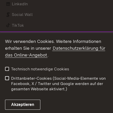
LinkedIn
Social Wall
TikTok
Youtube
Wir verwenden Cookies. Weitere Informationen
erhalten Sie in unserer
Datenschutzerklärung für
Zum 
das Online-Angebot
.
Kontakt
Datenschutz
Benutzungshinweise
Erklärung zur
Technisch notwendige Cookies
Barrierefreiheit
Drittanbieter-Cookies (Social-Media-Elemente von
Impressum
Cookies
Facebook, X / Twitter und Google werden auf der
gesamten Webseite aktiviert.)
Akzeptieren
Link zum Landesportal