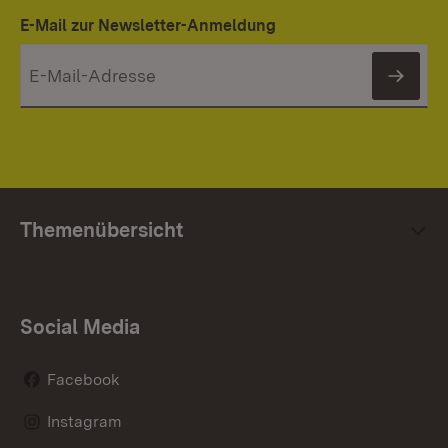
E-Mail zur Newsletter-Anmeldung
News
Themenübersicht
Social Media
Facebook
Instagram