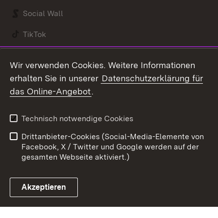
Social Wall
TikTok
Youtube
Wir verwenden Cookies. Weitere Informationen
erhalten Sie in unserer
Datenschutzerklärung für
Zum 
das Online-Angebot
.
Kontakt
Datenschutz
Benutzungshinweise
Erklärung zur
Technisch notwendige Cookies
Barrierefreiheit
Drittanbieter-Cookies (Social-Media-Elemente von
Impressum
Cookies
Facebook, X / Twitter und Google werden auf der
gesamten Webseite aktiviert.)
Akzeptieren
Link zum Landesportal