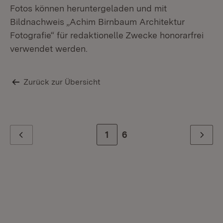
Fotos können heruntergeladen und mit
Bildnachweis „Achim Birnbaum Architektur
Fotografie“ für redaktionelle Zwecke honorarfrei
verwendet werden.
Zurück zur Übersicht
Zur Seite
1
Zur letzten Seite
6
Zurück
Weiter