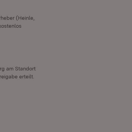
heber (Heinle,
kostenlos
rg am Standort
igabe erteilt.