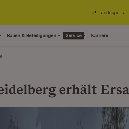
Extern:
Landesportal
Bauen & Beteiligungen
Service
Karriere
ht
idelberg erhält Ers