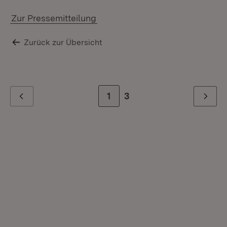
Zur Pressemitteilung
Zurück zur Übersicht
Zur Seite
1
Zur letzten Seite
3
Zurück
Weiter