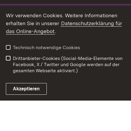
Youtube
Wir verwenden Cookies. Weitere Informationen
erhalten Sie in unserer
Datenschutzerklärung für
Zum 
das Online-Angebot
.
Kontakt
Datenschutz
Benutzungshinweise
Erklärung zur
Technisch notwendige Cookies
Barrierefreiheit
Drittanbieter-Cookies (Social-Media-Elemente von
Impressum
Cookies
Facebook, X / Twitter und Google werden auf der
gesamten Webseite aktiviert.)
Akzeptieren
Link zum Landesportal