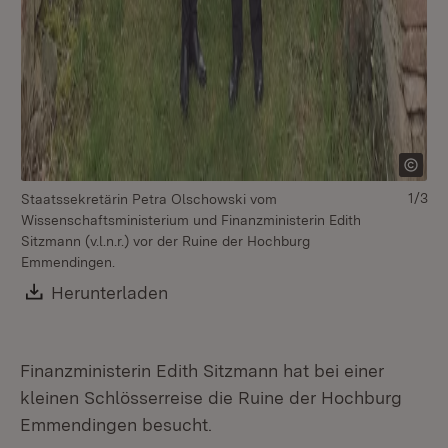
1/3
Staatssekretärin Petra Olschowski vom
Fin
Wissenschaftsministerium und Finanzministerin Edith
Gä
Sitzmann (v.l.n.r.) vor der Ruine der Hochburg
Emmendingen.
Download:
Herunterladen
(Öffnet in neuem Fenster)
Finanzministerin Edith Sitzmann hat bei einer
kleinen Schlösserreise die Ruine der Hochburg
Emmendingen besucht.