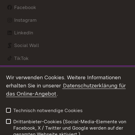
Facebook
Instagram
LinkedIn
Social Wall
TikTok
Youtube
Wir verwenden Cookies. Weitere Informationen
erhalten Sie in unserer
Datenschutzerklärung für
Zum 
das Online-Angebot
.
Kontakt
Datenschutz
Benutzungshinweise
Erklärung zur
Technisch notwendige Cookies
Barrierefreiheit
Drittanbieter-Cookies (Social-Media-Elemente von
Impressum
Cookies
Facebook, X / Twitter und Google werden auf der
gesamten Webseite aktiviert.)