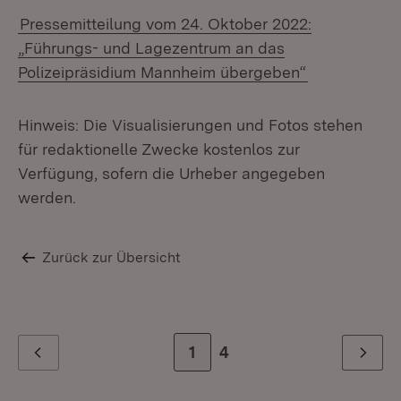
Pressemitteilung vom 24. Oktober 2022:
„Führungs- und Lagezentrum an das
Polizeipräsidium Mannheim übergeben“
Hinweis: Die Visualisierungen und Fotos stehen
für redaktionelle Zwecke kostenlos zur
Verfügung, sofern die Urheber angegeben
werden.
Zurück zur Übersicht
Zur Seite
1
Zur letzten Seite
4
Zurück
Weiter