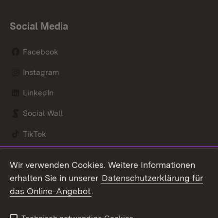
Social Media
Facebook
Instagram
LinkedIn
Social Wall
TikTok
Youtube
Wir verwenden Cookies. Weitere Informationen
erhalten Sie in unserer
Datenschutzerklärung für
Zum 
das Online-Angebot
.
Kontakt
Datenschutz
Benutzungshinweise
Erklärung zur