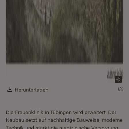
Download:
Herunterladen
(Öffnet in neuem Fenster)
1/3
Die Frauenklinik in Tübingen wird erweitert. Der
Neubau setzt auf nachhaltige Bauweise, moderne
Technik und stärkt die medizinische Versorgung