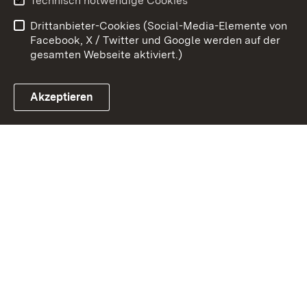
Technisch notwendige Cookies
Barrierefreiheit
Drittanbieter-Cookies (Social-Media-Elemente von
Impressum
Cookies
Facebook, X / Twitter und Google werden auf der
gesamten Webseite aktiviert.)
Akzeptieren
Link zum Landesportal