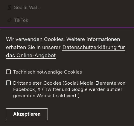
Social Wall
TikTok
Youtube
Wir verwenden Cookies. Weitere Informationen
erhalten Sie in unserer
Datenschutzerklärung für
Zum 
das Online-Angebot
.
Kontakt
Datenschutz
Benutzungshinweise
Erklärung zur
Technisch notwendige Cookies
Barrierefreiheit
Drittanbieter-Cookies (Social-Media-Elemente von
Impressum
Cookies
Facebook, X / Twitter und Google werden auf der
gesamten Webseite aktiviert.)
Akzeptieren
Link zum Landesportal