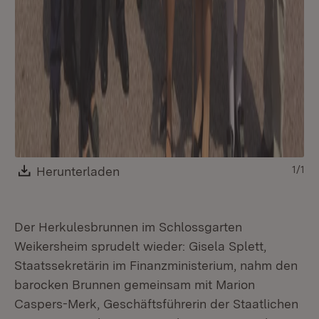
Download:
Herunterladen
(Öffnet in neuem Fenster)
1/1
Der Herkulesbrunnen im Schlossgarten
Weikersheim sprudelt wieder: Gisela Splett,
Staatssekretärin im Finanzministerium, nahm den
barocken Brunnen gemeinsam mit Marion
Caspers-Merk, Geschäftsführerin der Staatlichen