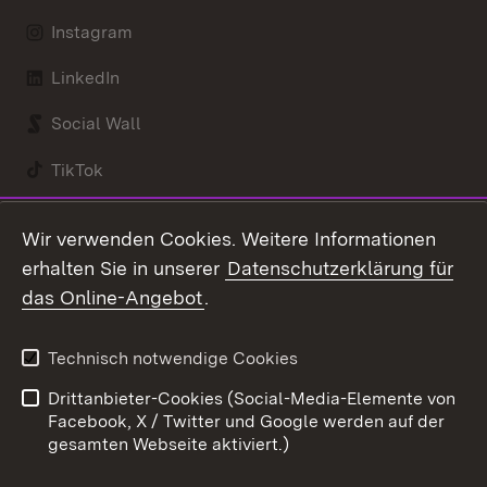
Instagram
LinkedIn
Social Wall
TikTok
Youtube
Wir verwenden Cookies. Weitere Informationen
erhalten Sie in unserer
Datenschutzerklärung für
Zum 
das Online-Angebot
.
Kontakt
Datenschutz
Benutzungshinweise
Erklärung zur
Technisch notwendige Cookies
Barrierefreiheit
Drittanbieter-Cookies (Social-Media-Elemente von
Impressum
Cookies
Facebook, X / Twitter und Google werden auf der
gesamten Webseite aktiviert.)