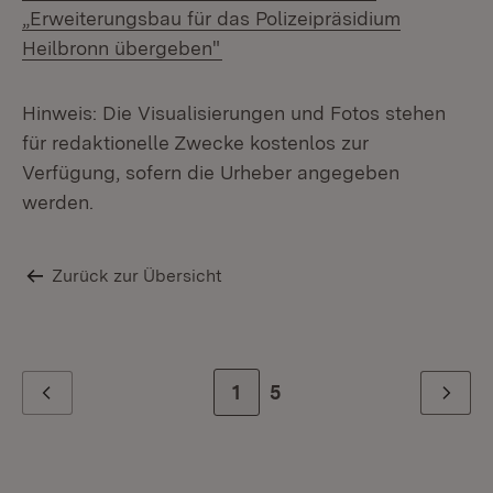
„Erweiterungsbau für das Polizeipräsidium
Heilbronn übergeben"
Hinweis: Die Visualisierungen und Fotos stehen
für redaktionelle Zwecke kostenlos zur
Verfügung, sofern die Urheber angegeben
werden.
Zurück zur Übersicht
Zur Seite
1
Zur letzten Seite
5
Zurück
Weiter