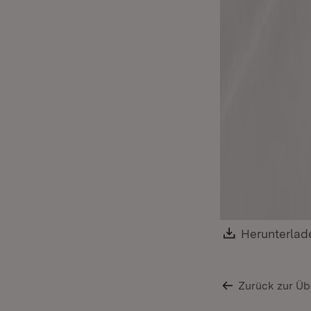
Download:
Herunterlad
Zurück zur Üb