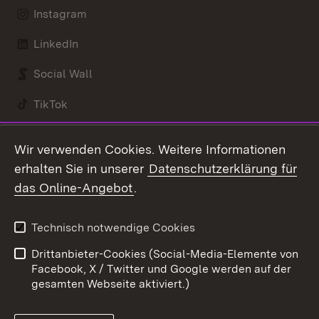
Instagram
LinkedIn
Social Wall
TikTok
Youtube
Wir verwenden Cookies. Weitere Informationen
erhalten Sie in unserer
Datenschutzerklärung für
Zum 
das Online-Angebot
.
Kontakt
Datenschutz
Benutzungshinweise
Erklärung zur
Technisch notwendige Cookies
Barrierefreiheit
Drittanbieter-Cookies (Social-Media-Elemente von
Impressum
Cookies
Facebook, X / Twitter und Google werden auf der
gesamten Webseite aktiviert.)