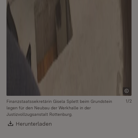
1/2
Finanzstaatssekretärin Gisela Splett beim Grundstein
legen für den Neubau der Werkhalle in der
Justizvollzugsanstalt Rottenburg.
Download:
Herunterladen
(Öffnet in neuem Fenster)