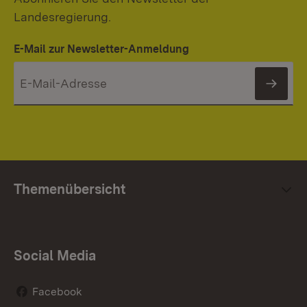
Landesregierung.
E-Mail zur Newsletter-Anmeldung
News
Themenübersicht
Social Media
Facebook