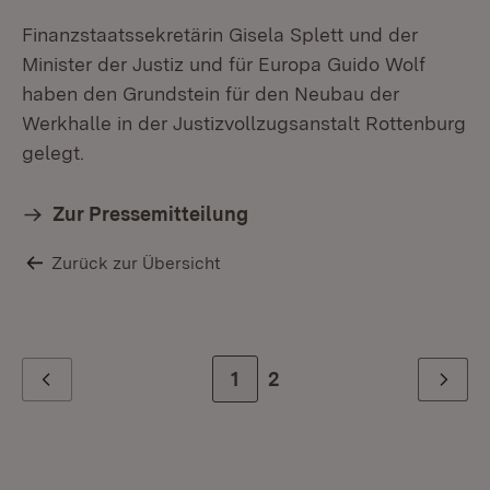
Finanzstaatssekretärin Gisela Splett und der
Minister der Justiz und für Europa Guido Wolf
haben den Grundstein für den Neubau der
Werkhalle in der Justizvollzugsanstalt Rottenburg
gelegt.
Zur Pressemitteilung
Zurück zur Übersicht
Zur Seite
1
Zur letzten Seite
2
Zurück
Weiter