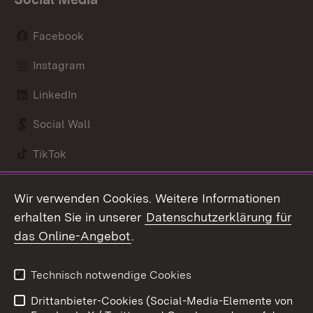
Facebook
Instagram
LinkedIn
Social Wall
TikTok
Youtube
Wir verwenden Cookies. Weitere Informationen
erhalten Sie in unserer
Datenschutzerklärung für
Zum 
das Online-Angebot
.
Kontakt
Datenschutz
Benutzungshinweise
Erklärung zur
Technisch notwendige Cookies
Barrierefreiheit
Drittanbieter-Cookies (Social-Media-Elemente von
Impressum
Cookies