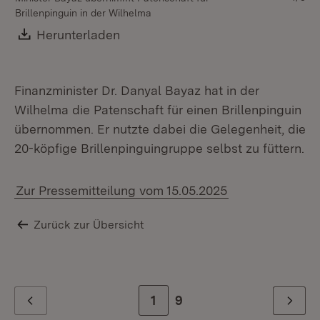
Brillenpinguin in der Wilhelma
Download:
Herunterladen
(Öffnet in neuem Fenster)
Finanzminister Dr. Danyal Bayaz hat in der
Wilhelma die Patenschaft für einen Brillenpinguin
übernommen. Er nutzte dabei die Gelegenheit, die
20-köpfige Brillenpinguingruppe selbst zu füttern.
Zur Pressemitteilung vom 15.05.2025
Zurück zur Übersicht
Zur Seite
1
Zur letzten Seite
9
Zurück
Weiter