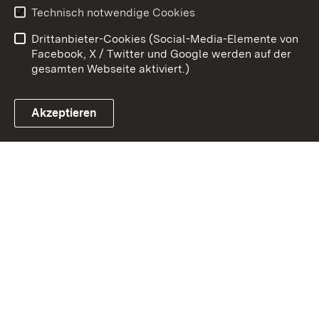
Benutzungshinweise
Erklärung zur
Technisch notwendige Cookies
Barrierefreiheit
Drittanbieter-Cookies (Social-Media-Elemente von
Impressum
Cookies
Facebook, X / Twitter und Google werden auf der
gesamten Webseite aktiviert.)
Akzeptieren
Link zum Landesportal