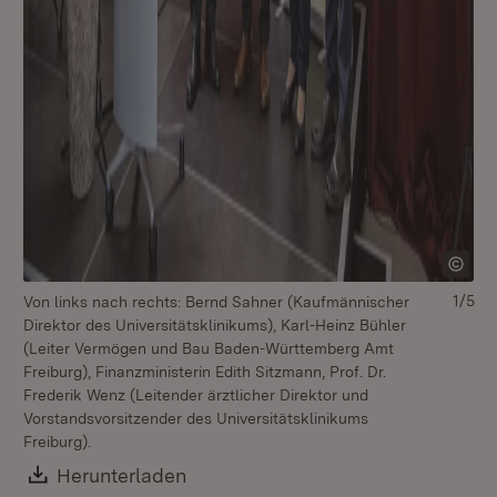
1/5
Von links nach rechts: Bernd Sahner (Kaufmännischer
Fi
Direktor des Universitätsklinikums), Karl-Heinz Bühler
In
(Leiter Vermögen und Bau Baden-Württemberg Amt
Un
Freiburg), Finanzministerin Edith Sitzmann, Prof. Dr.
Frederik Wenz (Leitender ärztlicher Direktor und
Vorstandsvorsitzender des Universitätsklinikums
Freiburg).
Download:
Herunterladen
(Öffnet in neuem Fenster)