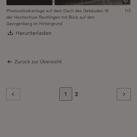
1/2
Photovoltaikanlage auf dem Dach des Gebäudes 16
Ph
der Hochschule Reutlingen mit Blick auf den
Ho
Georgenberg im Hintergrund.
Download:
Herunterladen
(Öffnet in neuem Fenster)
Zurück zur Übersicht
Zur Seite
1
Zur letzten Seite
2
Zurück
Weiter