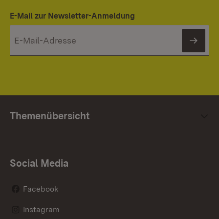
E-Mail zur Newsletter-Anmeldung
News
Themenübersicht
Social Media
Facebook
Instagram