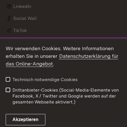
LinkedIn
Social Wall
TikTok
Youtube
Wir verwenden Cookies. Weitere Informationen
erhalten Sie in unserer
Datenschutzerklärung für
Zum 
das Online-Angebot
.
Kontakt
Datenschutz
Benutzungshinweise
Erklärung zur
Technisch notwendige Cookies
Barrierefreiheit
Drittanbieter-Cookies (Social-Media-Elemente von
Impressum
Cookies
Facebook, X / Twitter und Google werden auf der
gesamten Webseite aktiviert.)
Akzeptieren
Link zum Landesportal