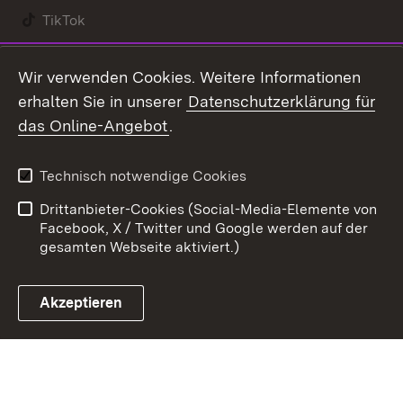
TikTok
Youtube
Wir verwenden Cookies. Weitere Informationen
erhalten Sie in unserer
Datenschutzerklärung für
Zum 
das Online-Angebot
.
Kontakt
Datenschutz
Benutzungshinweise
Erklärung zur
Technisch notwendige Cookies
Barrierefreiheit
Drittanbieter-Cookies (Social-Media-Elemente von
Impressum
Cookies
Facebook, X / Twitter und Google werden auf der
gesamten Webseite aktiviert.)
Akzeptieren
Link zum Landesportal