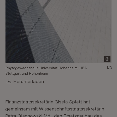
1/3
Phytogewächshaus Universität Hohenheim, UBA
Ph
Stuttgart und Hohenheim
St
Download:
Herunterladen
(Öffnet in neuem Fenster)
Finanzstaatssekretärin Gisela Splett hat
gemeinsam mit Wissenschaftsstaatssekretärin
Petra Olschowski MdL den Ersatzneubau des