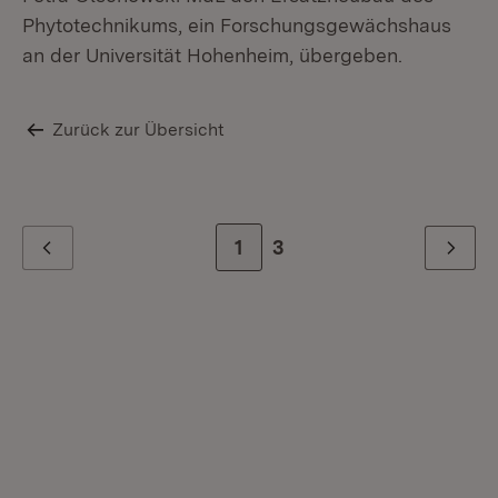
Phytotechnikums, ein Forschungsgewächshaus
an der Universität Hohenheim, übergeben.
Zurück zur Übersicht
Zur Seite
1
Zur letzten Seite
3
Zurück
Weiter