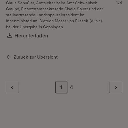
1/4
Claus Schüßler, Amtsleiter beim Amt Schwäbisch
Gmünd, Finanzstaatssekretärin Gisela Splett und der
stellvertretende Landespolizeipräsident im
Innenministerium, Dietrich Moser von Filseck (v.l.n.r.)
bei der Übergabe in Göppingen.
Download:
Herunterladen
(Öffnet in neuem Fenster)
Zurück zur Übersicht
Zur Seite
1
Zur letzten Seite
4
Zurück
Weiter