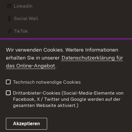
LinkedIn
Social Wall
TikTok
Youtube
Wir verwenden Cookies. Weitere Informationen
erhalten Sie in unserer
Datenschutzerklärung für
Zum 
das Online-Angebot
.
Kontakt
Datenschutz
Benutzungshinweise
Erklärung zur
Technisch notwendige Cookies
Barrierefreiheit
Drittanbieter-Cookies (Social-Media-Elemente von
Impressum
Cookies
Facebook, X / Twitter und Google werden auf der
gesamten Webseite aktiviert.)
Akzeptieren
Link zum Landesportal