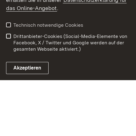
Zum 
das Online-Angebot
.
Kontakt
Datenschutz
Benutzungshinweise
Erklärung zur
Technisch notwendige Cookies
Barrierefreiheit
Drittanbieter-Cookies (Social-Media-Elemente von
Impressum
Cookies
Facebook, X / Twitter und Google werden auf der
gesamten Webseite aktiviert.)
Akzeptieren
Link zum Landesportal