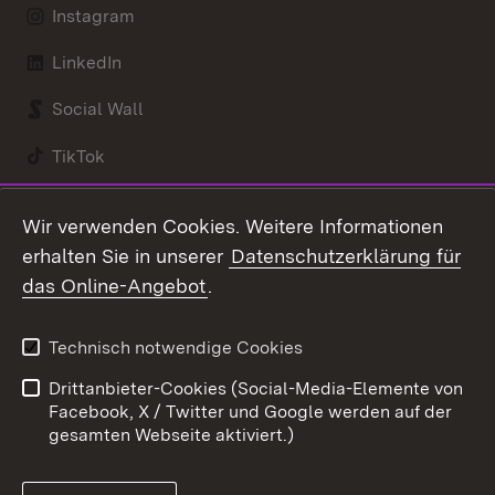
Instagram
LinkedIn
Social Wall
TikTok
Youtube
Wir verwenden Cookies. Weitere Informationen
erhalten Sie in unserer
Datenschutzerklärung für
Zum 
das Online-Angebot
.
Kontakt
Datenschutz
Benutzungshinweise
Erklärung zur
Technisch notwendige Cookies
Barrierefreiheit
Drittanbieter-Cookies (Social-Media-Elemente von
Impressum
Cookies
Facebook, X / Twitter und Google werden auf der
gesamten Webseite aktiviert.)