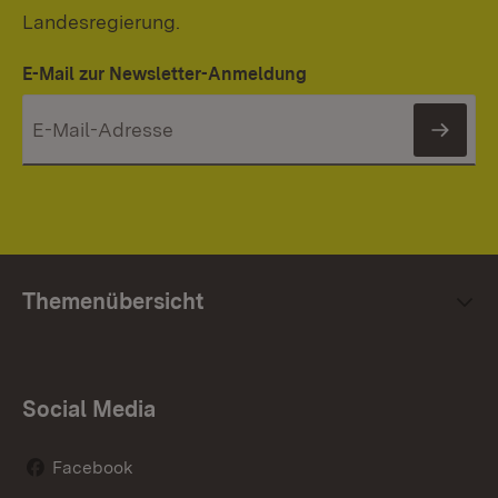
Landesregierung.
E-Mail zur Newsletter-Anmeldung
News
Themenübersicht
Social Media
Facebook