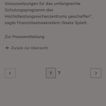
Voraussetzungen für das umfangreiche
Schulungsprogramm des
Höchstleistungsrechenzentrums geschaffen“,
sagte Finanzstaatssekretärin Gisela Splett.
Zur Pressemitteilung
Zurück zur Übersicht
Zur Seite
1
Zur letzten Seite
7
Zurück
Weiter