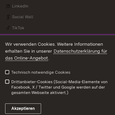
LinkedIn
Social Wall
TikTok
Youtube
Wir verwenden Cookies. Weitere Informationen
erhalten Sie in unserer
Datenschutzerklärung für
Zum 
das Online-Angebot
.
Kontakt
Datenschutz
Benutzungshinweise
Erklärung zur
Technisch notwendige Cookies
Barrierefreiheit
Drittanbieter-Cookies (Social-Media-Elemente von
Impressum
Cookies
Facebook, X / Twitter und Google werden auf der
gesamten Webseite aktiviert.)
Akzeptieren
Link zum Landesportal