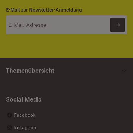
E-Mail zur Newsletter-Anmeldung
News
Themenübersicht
Social Media
Facebook
Instagram