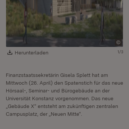
Download:
Herunterladen
(Öffnet in neuem Fenster)
1/3
Finanzstaatssekretärin Gisela Splett hat am
Mittwoch (26. April) den Spatenstich für das neue
Hörsaal-, Seminar- und Bürogebäude an der
Universität Konstanz vorgenommen. Das neue
„Gebäude X“ entsteht am zukünftigen zentralen
Campusplatz, der „Neuen Mitte“.