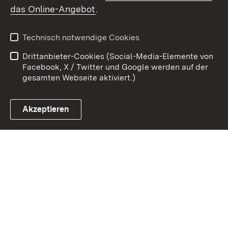
Zum 
das Online-Angebot
.
Kontakt
Datenschutz
Benutzungshinweise
Erklärung zur
Technisch notwendige Cookies
Barrierefreiheit
Drittanbieter-Cookies (Social-Media-Elemente von
Impressum
Cookies
Facebook, X / Twitter und Google werden auf der
gesamten Webseite aktiviert.)
Akzeptieren
Link zum Landesportal